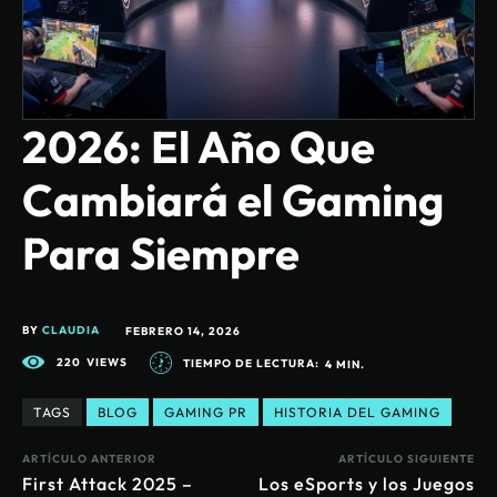
2026: El Año Que
Cambiará el Gaming
Para Siempre
BY
CLAUDIA
FEBRERO 14, 2026
220
VIEWS
TIEMPO DE LECTURA:
4
MIN.
TAGS
BLOG
GAMING PR
HISTORIA DEL GAMING
ARTÍCULO ANTERIOR
ARTÍCULO SIGUIENTE
First Attack 2025 –
Los eSports y los Juegos