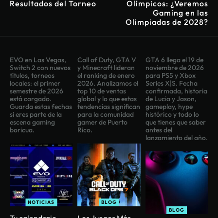
Resultados del Torneo
Olímpicos: ¿Veremos
Gaming en las
Olimpiadas de 2028?
EVO en Las Vegas,
Call of Duty, GTA V
GTA 6 llega el 19 de
Switch 2 con nuevos
y Minecraft lideran
noviembre de 2026
títulos, torneos
el ranking de enero
para PS5 y Xbox
locales: el primer
2026. Analizamos el
Series X|S. Fecha
semestre de 2026
top 10 de ventas
confirmada, historia
está cargado.
global y lo que estas
de Lucia y Jason,
Guarda estas fechas
tendencias significan
gameplay, hype
si eres parte de la
para la comunidad
histórico y todo lo
escena gaming
gamer de Puerto
que tienes que saber
boricua.
Rico.
antes del
lanzamiento del año.
NOTICIAS
BLOG
BLOG