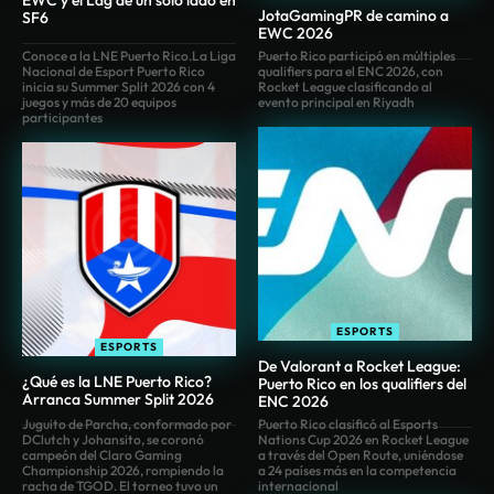
EWC y el Lag de un solo lado en
JotaGamingPR de camino a
SF6
EWC 2026
Conoce a la LNE Puerto Rico.La Liga
Puerto Rico participó en múltiples
Nacional de Esport Puerto Rico
qualifiers para el ENC 2026, con
inicia su Summer Split 2026 con 4
Rocket League clasificando al
juegos y más de 20 equipos
evento principal en Riyadh
participantes
ESPORTS
ESPORTS
De Valorant a Rocket League:
¿Qué es la LNE Puerto Rico?
Puerto Rico en los qualifiers del
Arranca Summer Split 2026
ENC 2026
Juguito de Parcha, conformado por
Puerto Rico clasificó al Esports
DClutch y Johansito, se coronó
Nations Cup 2026 en Rocket League
campeón del Claro Gaming
a través del Open Route, uniéndose
Championship 2026, rompiendo la
a 24 países más en la competencia
racha de TGOD. El torneo tuvo un
internacional