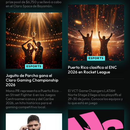
prize pool de $6,750 y se llevó a cabo
en el Claro Space de Bayamón.
ESPORTS
ESPORTS
Puerto Rico clasifica al ENC
2026 en Rocket League
Juguito de Parcha gana el
Claro Gaming Championship
2026
Mono PR representa a Puerto Rico
El VCT Game Changers LATAM
en Street Fighter 6 en los Juegos
Norte Stage 2 llega a los playoffs el
Centroamericanos y del Caribe
29-30 de junio. Conoce los equipos y
2026, un hito histórico para el
lo que está en juego
gaming competitivo local.