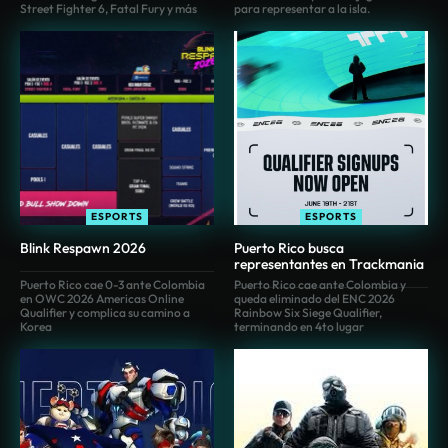
Street Fighter 6, Fatal Fury y más
para representar a la isla.
ESPORTS
ESPORTS
Blink Respawn 2026
Puerto Rico busca
representantes en Trackmania
Puerto Rico cae 0-3 ante Colombia
Puerto Rico cae ante Colombia y
en OWC 2026 Americas Online
queda eliminado del ENC 2026
Qualifier y complica su camino a
Rainbow Six Siege Qualifier,
Korea
terminando en 4to lugar