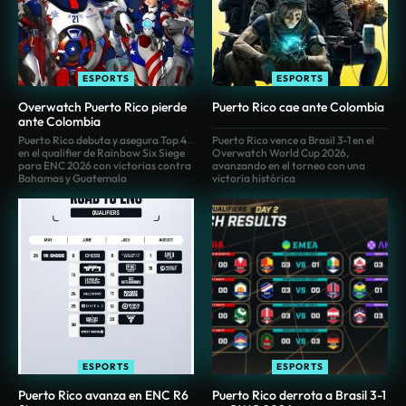
ESPORTS
ESPORTS
Overwatch Puerto Rico pierde
Puerto Rico cae ante Colombia
ante Colombia
Puerto Rico debuta y asegura Top 4
Puerto Rico vence a Brasil 3-1 en el
en el qualifier de Rainbow Six Siege
Overwatch World Cup 2026,
para ENC 2026 con victorias contra
avanzando en el torneo con una
Bahamas y Guatemala
victoria histórica
ESPORTS
ESPORTS
Puerto Rico avanza en ENC R6
Puerto Rico derrota a Brasil 3-1