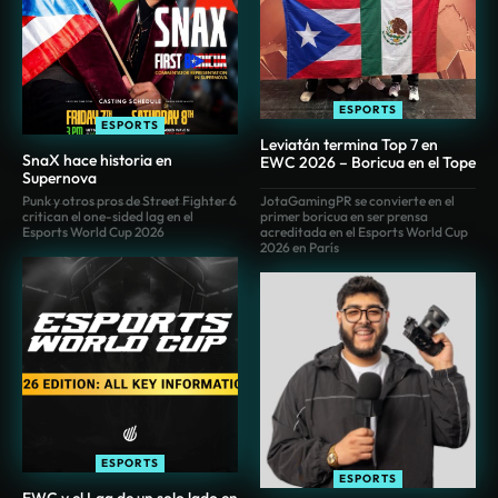
ESPORTS
ESPORTS
Leviatán termina Top 7 en
SnaX hace historia en
EWC 2026 – Boricua en el Tope
Supernova
Punk y otros pros de Street Fighter 6
JotaGamingPR se convierte en el
critican el one-sided lag en el
primer boricua en ser prensa
Esports World Cup 2026
acreditada en el Esports World Cup
2026 en París
ESPORTS
ESPORTS