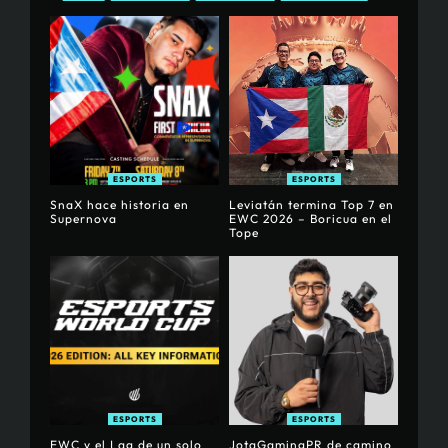
ESPORTS
ESPORTS
SnaX hace historia en
Leviatán termina Top 7 en
Supernova
EWC 2026 – Boricua en el
Tope
ESPORTS
ESPORTS
EWC y el Lag de un solo
JotaGamingPR de camino