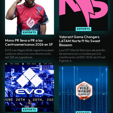
ESPORTS
ESPORTS
Valorant Game Changers
Mono PR lleva a PR a los
LATAM Norte ft No Sweat
Centroamericanos 2026 en SF
Blossom
EVO Las Vegas 2026 registra su peor
Los CPT World Warriors de este fin
caída en años con una disminución
de semana son cruciales para la
del 32% en jugadores
clasificación al ENC 2026 de Street
Fighter 6
ESPORTS