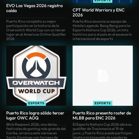
ESPORTS
EVO Las Vegas 2026 registra
CPT World Warriors y ENC
caída
2026
Puerto Rico completa su mejor
Puerto Rico anuncia su equipo de
participación en la historia de la
Mobile Legends: Bang Bang para la
Overwatch World Cup con un tercer
Esports Nations Cup 2026, un hito
lugar en el Americas Online Qualifier
histórico para el país en el escenario
2026
internacional de esports
ESPORTS
ESPORTS
Puerto Rico logra sólido tercer
Puerto Rico presenta roster de
lugar OWC AOQ
MLBB para ENC 2026
Blink Respawn 2026, uno de los
El Esports Nations Cup 2026 abre su
festivales de gaming más grande del
qualifier de Trackmania el 19 de
Caribe, arranca este viernes en
junio, y Puerto Rico puede participar.
Santo Domingo con torneos de
Únete a la búsqueda de jugadores