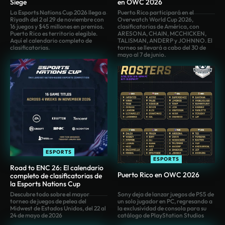
Siege
en OWC 2026
La Esports Nations Cup 2026 llega a
Puerto Rico participará en el
Riyadh del 2 al 29 de noviembre con
Overwatch World Cup 2026,
16 juegos y $45 millones en premios.
clasificatorias de América, con
Puerto Rico es territorio elegible.
ARESONA, CHAIN, MCCHICKEN,
Aquí el calendario completo de
TALISMAN, ANDERP y JOHNNO. El
clasificatorias.
torneo se llevará a cabo del 30 de
mayo al 7 de junio.
ESPORTS
ESPORTS
Road to ENC 26: El calendario
Puerto Rico en OWC 2026
completo de clasificatorias de
la Esports Nations Cup
Descubre todo sobre el mayor
Sony deja de lanzar juegos de PS5 de
torneo de juegos de pelea del
un solo jugador en PC, regresando a
Midwest de Estados Unidos, del 22 al
la exclusividad de consola para su
24 de mayo de 2026
catálogo de PlayStation Studios