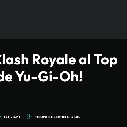
lash Royale al Top
de Yu-Gi-Oh!
381
VIEWS
TIEMPO DE LECTURA:
4
MIN.