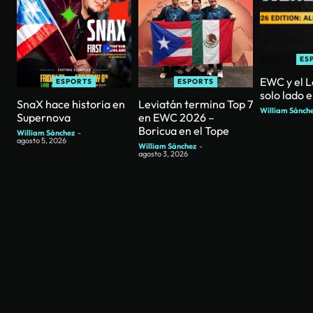
ES
EWC y el L
ESPORTS
ESPORTS
solo lado 
SnaX hace historia en
Leviatán termina Top 7
William Sánch
Supernova
en EWC 2026 –
Boricua en el Tope
William Sánchez
-
agosto 5, 2026
William Sánchez
-
agosto 3, 2026