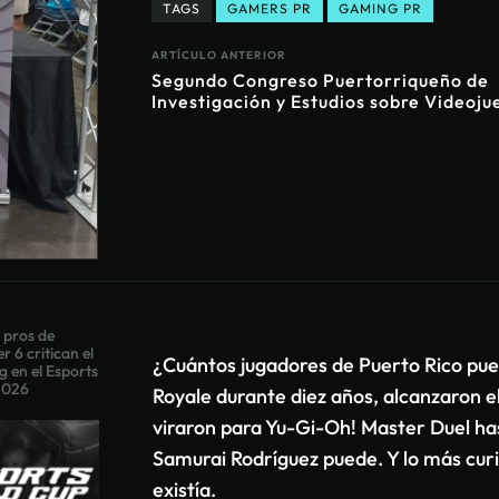
TAGS
GAMERS PR
GAMING PR
ARTÍCULO ANTERIOR
Segundo Congreso Puertorriqueño de
Investigación y Estudios sobre Videoju
 pros de
r 6 critican el
¿Cuántos jugadores de Puerto Rico pue
g en el Esports
2026
Royale durante diez años, alcanzaron el
viraron para Yu-Gi-Oh! Master Duel ha
Samurai Rodríguez puede. Y lo más curi
existía.